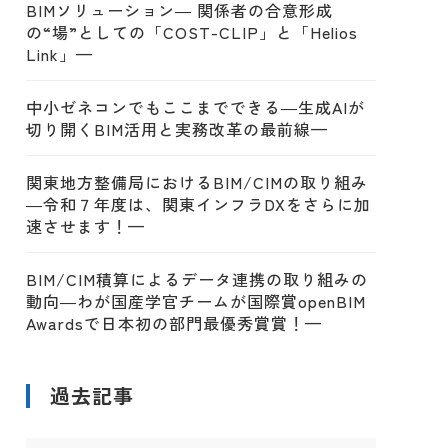
BIMソリューション― 関係者の合意形成
の“場”としての「COST-CLIP」と「Helios
Link」—
中小ゼネコンでもここまでできる―生成AIが
切り開くBIM活用と実務改革の最前線—
関東地方整備局におけるBIM/CIMの取り組み
―令和７年度は、関東インフラDXをさらに加
速させます！—
BIM/CIM積算によるデータ連携の取り組みの
動向―わが国産学官チームが国際賞openBIM
Awardsで日本初の部門最優秀賞賞！—
過去記事