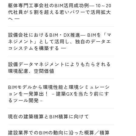
躯体専門工事会社のBIM活用成功例― 10～20
代社員が５割を超える若いパワーで活用拡大
へ —
設備会社におけるBIM・DX推進― BIMを「マ
ネジメント」として活用し、独自のデータエ
コシステムを構築する —
設備データマネジメントによりもたらされる
環境配慮、空間価値
BIMモデルから環境性能と環境シミュレーシ
ョンを一発算出！ －建築GXを当たり前にす
るツール開発－
現在の建築積算とBIM積算に向けて
建設業界でのBIMの動向に沿った概算／積算