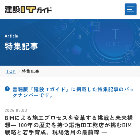
Article
特集記事
TOP
特集記事
書籍版「建設ITガイド」に掲載した特集記事のバッ
クナンバーです。
2026.08.03
BIMによる施工プロセスを変革する挑戦と未来構
想― 100年の歴史を持つ鍜治田工務店が挑むBIM
戦略と若手育成、現場活用の最前線 —