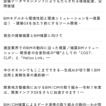
設備データマネジメントによりもたらされる環境配慮、空
間価値
BIMモデルから環境性能と環境シミュレーションを一発算
出！ －建築GXを当たり前にするツール開発－
現在の建築積算とBIM積算に向けて
建設業界でのBIMの動向に沿った概算／積算BIMソリュー
ション― 関係者の合意形成の“場”としての「COST-
CLIP」と「Helios Link」—
中小ゼネコンでもここまでできる―生成AIが切り開くBIM
活用と実務改革の最前線—
関東地方整備局におけるBIM/CIMの取り組み―令和７年度
は、関東インフラDXをさらに加速させます！—
BIM/CIM積算によるデータ連携の取り組みの動向―わが国