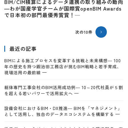
BIM/CIM積算によるデータ連携の取り組みの動向
―わが国産学官チームが国際賞openBIM Awards
で日本初の部門最優秀賞賞！—
次の10件
最近の記事
BIMによる施工プロセスを変革する挑戦と未来構想― 100
年の歴史を持つ鍜治田工務店が挑むBIM戦略と若手育成、
現場活用の最前線 —
躯体専門工事会社のBIM活用成功例― 10～20代社員が５割
を超える若いパワーで活用拡大へ —
設備会社におけるBIM・DX推進― BIMを「マネジメント」
として活用し、独自のデータエコシステムを構築する —