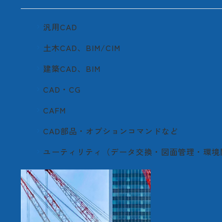
汎用CAD
土木CAD、BIM/CIM
建築CAD、BIM
CAD・CG
CAFM
CAD部品・オプションコマンドなど
ユーティリティ（データ交換・図面管理・環境