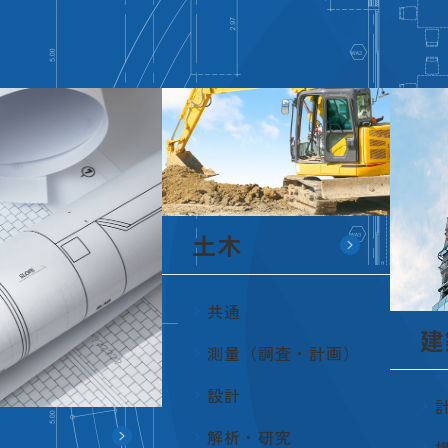
土木
共通
建
測量（調査・計画）
設計
解析・研究