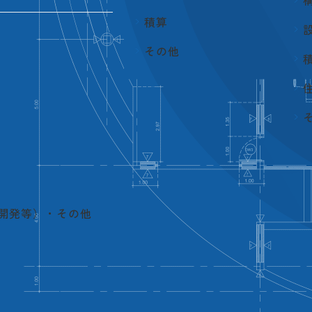
積算
その他
開発等）・その他