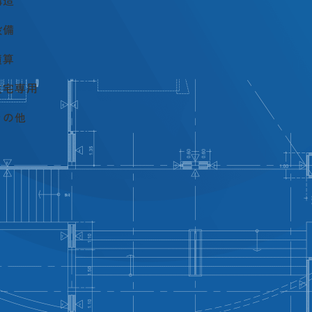
構造
設備
積算
住宅専用
その他