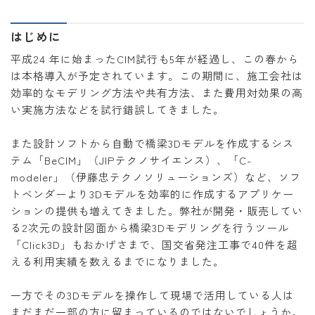
はじめに
平成24 年に始まったCIM試行も5年が経過し、この春から
は本格導入が予定されています。この期間に、施工会社は
効率的なモデリング方法や共有方法、また費用対効果の高
い実施方法などを試行錯誤してきました。
また設計ソフトから自動で橋梁3Dモデルを作成するシス
テム「BeCIM」（JIPテクノサイエンス）、「C-
modeler」（伊藤忠テクノソリューションズ）など、ソフ
トベンダーより3Dモデルを効率的に作成するアプリケー
ションの提供も増えてきました。弊社が開発・販売してい
る2次元の設計図面から橋梁3Dモデリングを行うツール
「Click3D」もおかげさまで、国交省発注工事で40件を超
える利用実績を数えるまでになりました。
一方でその3Dモデルを操作して現場で活用している人は
まだまだ一部の方に留まっているのではないでしょうか。