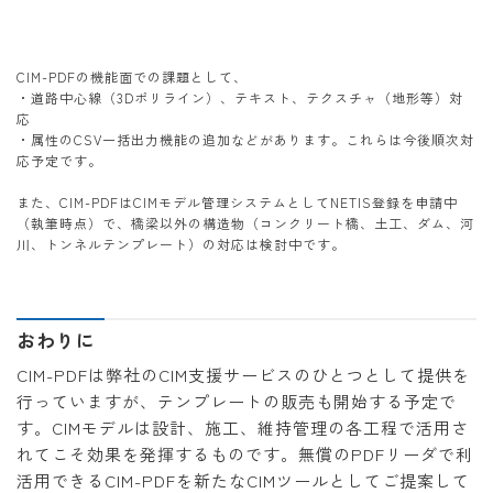
CIM-PDFの機能面での課題として、
・道路中心線（3Dポリライン）、テキスト、テクスチャ（地形等）対
応
・属性のCSV一括出力機能の追加などがあります。これらは今後順次対
応予定です。
また、CIM-PDFはCIMモデル管理システムとしてNETIS登録を申請中
（執筆時点）で、橋梁以外の構造物（コンクリート橋、土工、ダム、河
川、トンネルテンプレート）の対応は検討中です。
おわりに
CIM-PDFは弊社のCIM支援サービスのひとつとして提供を
行っていますが、テンプレートの販売も開始する予定で
す。CIMモデルは設計、施工、維持管理の各工程で活用さ
れてこそ効果を発揮するものです。無償のPDFリーダで利
活用できるCIM-PDFを新たなCIMツールとしてご提案して