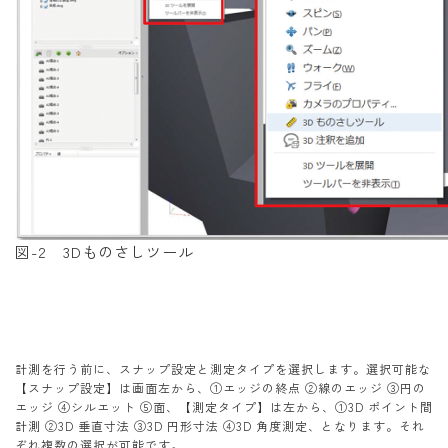
図-2 3Dものさしツール
計測を行う前に、スナップ設定と測定タイプを選択します。選択可能な
【スナップ設定】は画面左から、①エッジの終点 ②線のエッジ ③円の
エッジ ④シルエット ⑤面、【測定タイプ】は左から、①3D ポイント間
計測 ②3D 垂直寸法 ③3D 円形寸法 ④3D 角度測定、となります。それ
ぞれ複数の選択が可能です。