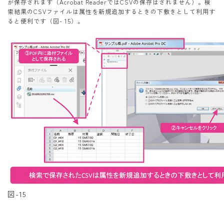
が保存されます（Acrobat ReaderではCSVの保存はされません）。検
索結果のCSVファイルは属性を新規追加するときの下敷きとして利用す
ると便利です（図- 15）。
図-15