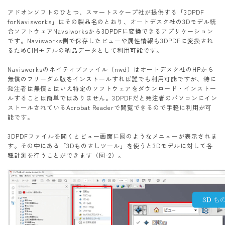
アドオンソフトのひとつ、スマートスケープ社が提供する「3DPDF
forNavisworks」はその製品名のとおり、オートデスク社の3Dモデル統
合ソフトウェアNavsiworksから3DPDFに変換できるアプリケーション
です。Navisworks側で保存したビューや属性情報も3DPDFに変換され
るためCIMモデルの納品データとして利用可能です。
Navisworksのネイティブファイル（nwd）はオートデスク社のHPから
無償のフリーダム版をインストールすれば誰でも利用可能ですが、特に
発注者は無償とはいえ特定のソフトウェアをダウンロード・インストー
ルすることは簡単ではありません。3DPDFだと発注者のパソコンにイン
ストールされているAcrobat Readerで閲覧できるので手軽に利用が可
能です。
3DPDFファイルを開くとビュー画面に図のようなメニューが表示されま
す。その中にある「3Dものさしツール」を使うと3Dモデルに対して各
種計測を行うことができます（図-2）。