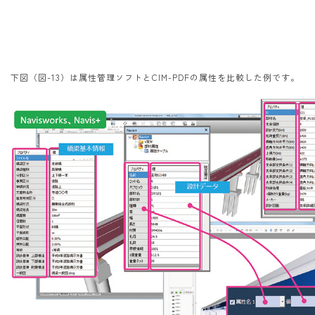
下図（図-13）は属性管理ソフトとCIM-PDFの属性を比較した例です。