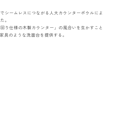
までシームレスにつながる人大カウンターボウルによ
した。
水回り仕様の木製カウンター」の風合いを生かすこと
い家具のような洗面台を提供する。