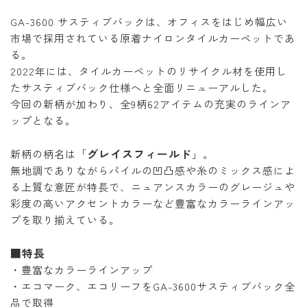
GA-3600 サスティブバックは、オフィスをはじめ幅広い
市場で採用されている原着ナイロンタイルカーペットであ
る。
2022年には、タイルカーペットのリサイクル材を使用し
たサスティブバック仕様へと全面リニューアルした。
今回の新柄が加わり、全9柄62アイテムの充実のラインア
ップとなる。
グレイスフィールド
新柄の柄名は「
」。
無地調でありながらパイルの凹凸感や糸のミックス感によ
る上質な意匠が特長で、ニュアンスカラーのグレージュや
彩度の高いアクセントカラーなど豊富なカラーラインアッ
プを取り揃えている。
■特長
・豊富なカラーラインアップ
・エコマーク、エコリーフをGA-3600サスティブバック全
品で取得