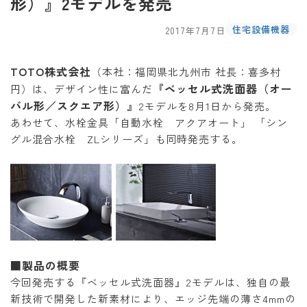
形）』2モデルを発売
住宅設備機器
2017年7月7日
TOTO株式会社
（本社：福岡県北九州市 社長：喜多村
『ベッセル式洗面器（オー
円）は、デザイン性に富んだ
バル形／スクエア形）』
2モデルを8月1日から発売。
あわせて、水栓金具「自動水栓 アクアオート」 「シン
グル混合水栓 ZLシリーズ」も同時発売する。
■製品の概要
今回発売する『ベッセル式洗面器』2モデルは、独自の最
新技術で開発した新素材により、エッジ先端の薄さ4mmの