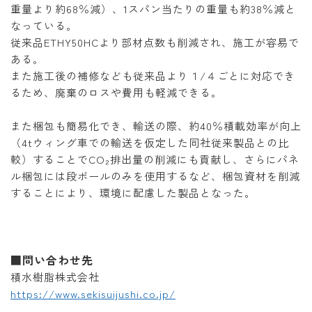
重量より約68％減）、1スパン当たりの重量も約38％減と
なっている。
従来品ETHY50HCより部材点数も削減され、施工が容易で
ある。
また施工後の補修なども従来品より１/４ごとに対応でき
るため、廃棄のロスや費用も軽減できる。
また梱包も簡易化でき、輸送の際、約40％積載効率が向上
（4tウィング車での輸送を仮定した同社従来製品との比
較）することでCO₂排出量の削減にも貢献し、さらにパネ
ル梱包には段ボールのみを使用するなど、梱包資材を削減
することにより、環境に配慮した製品となった。
■問い合わせ先
積水樹脂株式会社
https://www.sekisuijushi.co.jp/