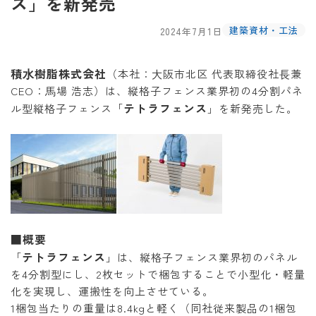
ス」を新発売
建築資材・工法
2024年7月1日
積⽔樹脂株式会社
（本社：⼤阪市北区 代表取締役社⻑兼
CEO：⾺場 浩志）は、縦格子フェンス業界初の4分割パネ
テトラフェンス
ル型縦格子フェンス「
」を新発売した。
■概要
テトラフェンス
「
」は、縦格⼦フェンス業界初のパネル
を4分割型にし、2枚セットで梱包することで小型化・軽量
化を実現し、運搬性を向上させている。
1梱包当たりの重量は8.4kgと軽く（同社従来製品の1梱包