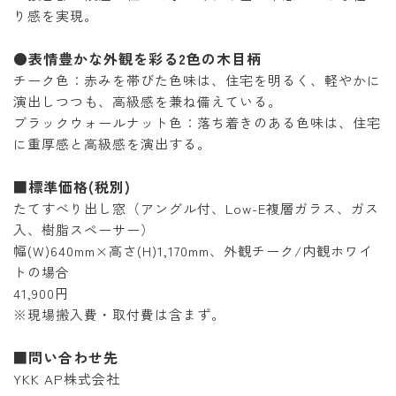
り感を実現。
●表情豊かな外観を彩る2色の木目柄
チーク色：赤みを帯びた色味は、住宅を明るく、軽やかに
演出しつつも、高級感を兼ね備えている。
ブラックウォールナット色：落ち着きのある色味は、住宅
に重厚感と高級感を演出する。
■標準価格(税別)
たてすべり出し窓（アングル付、Low-E複層ガラス、ガス
入、樹脂スペーサー）
幅(W)640mm×高さ(H)1,170mm、外観チーク/内観ホワイ
トの場合
41,900円
※現場搬入費・取付費は含まず。
■問い合わせ先
YKK AP株式会社