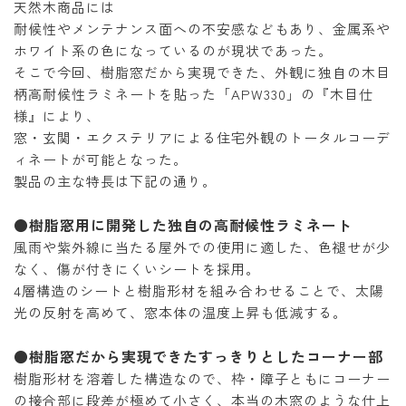
天然木商品には
耐候性やメンテナンス面への不安感などもあり、金属系や
ホワイト系の色になっているのが現状であった。
そこで今回、樹脂窓だから実現できた、外観に独自の木目
柄高耐候性ラミネートを貼った「APW330」の『木目仕
様』により、
窓・玄関・エクステリアによる住宅外観のトータルコーデ
ィネートが可能となった。
製品の主な特長は下記の通り。
●樹脂窓用に開発した独自の高耐候性ラミネート
風雨や紫外線に当たる屋外での使用に適した、色褪せが少
なく、傷が付きにくいシートを採用。
4層構造のシートと樹脂形材を組み合わせることで、太陽
光の反射を高めて、窓本体の温度上昇も低減する。
●樹脂窓だから実現できたすっきりとしたコーナー部
樹脂形材を溶着した構造なので、枠・障子ともにコーナー
の接合部に段差が極めて小さく、本当の木窓のような仕上