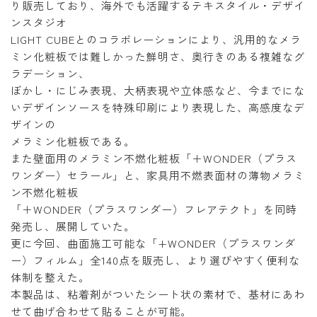
り販売しており、海外でも活躍するテキスタイル・デザイ
ンスタジオ
LIGHT CUBEとのコラボレーションにより、汎用的なメラ
ミン化粧板では難しかった鮮明さ、奥行きのある複雑なグ
ラデーション、
ぼかし・にじみ表現、大柄表現や立体感など、今までにな
いデザインソースを特殊印刷により表現した、高感度なデ
ザインの
メラミン化粧板である。
また壁面用のメラミン不燃化粧板「＋WONDER（プラス
ワンダー）セラール」と、家具用不燃表面材の薄物メラミ
ン不燃化粧板
「＋WONDER（プラスワンダー）フレアテクト」を同時
発売し、展開していた。
更に今回、曲面施工可能な「+WONDER（プラスワンダ
ー）フィルム」全140点を販売し、より選びやすく便利な
体制を整えた。
本製品は、粘着剤がついたシート状の素材で、基材にあわ
せて曲げ合わせて貼ることが可能。