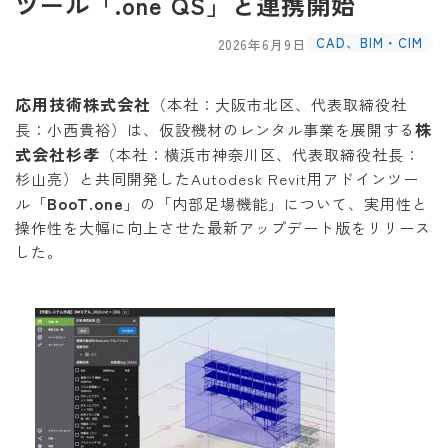
ツール「.one QS」と連携開始
CAD、BIM・CIM
2026年6月9日
応用技術株式会社
（本社：大阪市北区、代表取締役社
株
長：小西貴裕）は、仮設機材のレンタル事業を展開する
式会社杉孝
（本社：横浜市神奈川区、代表取締役社長：
杉山亮）と共同開発したAutodesk Revit用アドインツー
BooT.one
ル「
」の「内部足場機能」について、実用性と
操作性を大幅に向上させた最新アップデート版をリリース
した。