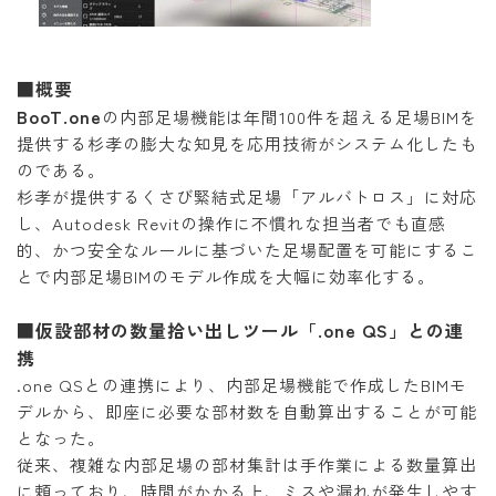
■概要
BooT.one
の内部足場機能は年間100件を超える足場BIMを
提供する杉孝の膨大な知見を応用技術がシステム化したも
のである。
杉孝が提供するくさび緊結式足場「アルバトロス」に対応
し、Autodesk Revitの操作に不慣れな担当者でも直感
的、かつ安全なルールに基づいた足場配置を可能にするこ
とで内部足場BIMのモデル作成を大幅に効率化する。
■仮設部材の数量拾い出しツール「.one QS」との連
携
.one QSとの連携により、内部足場機能で作成したBIMモ
デルから、即座に必要な部材数を自動算出することが可能
となった。
従来、複雑な内部足場の部材集計は手作業による数量算出
に頼っており、時間がかかる上、ミスや漏れが発生しやす