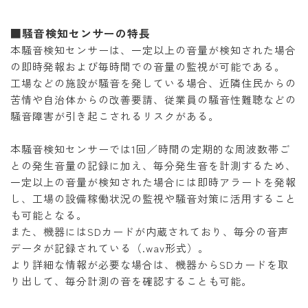
■騒音検知センサーの特長
本騒音検知センサーは、一定以上の音量が検知された場合
の即時発報および毎時間での音量の監視が可能である。
工場などの施設が騒音を発している場合、近隣住民からの
苦情や自治体からの改善要請、従業員の騒音性難聴などの
騒音障害が引き起こされるリスクがある。
本騒音検知センサーでは1回／時間の定期的な周波数帯ご
との発生音量の記録に加え、毎分発生音を計測するため、
一定以上の音量が検知された場合には即時アラートを発報
し、工場の設備稼働状況の監視や騒音対策に活用すること
も可能となる。
また、機器にはSDカードが内蔵されており、毎分の音声
データが記録されている（.wav形式）。
より詳細な情報が必要な場合は、機器からSDカードを取
り出して、毎分計測の音を確認することも可能。