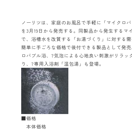
ノーリツは、家庭のお風呂で手軽に「マイクロバ
を3月19日から発売する。同製品から発生するマ
で、浴槽水を改質する「お湯づくり」に対する需
簡単に手ごろな価格で後付できる製品として発売
ロバブル浴、?気泡による心地良い刺激がリラッ
り、?専用入浴剤「温包湯」も登場。
■価格
本体価格