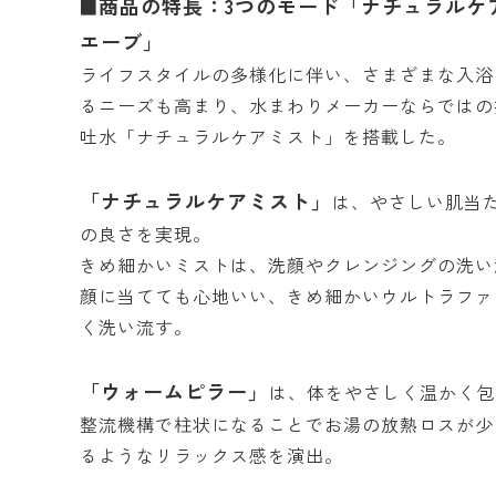
商品の特長：3つのモード「ナチュラルケ
■
エーブ」
ライフスタイルの多様化に伴い、さまざまな入浴
るニーズも高まり、水まわりメーカーならではの
吐水「ナチュラルケアミスト」を搭載した。
「ナチュラルケアミスト」
は、やさしい肌当
の良さを実現。
きめ細かいミストは、洗顔やクレンジングの洗い
顔に当てても心地いい、きめ細かいウルトラファ
く洗い流す。
「ウォームピラー」
は、体をやさしく温かく包
整流機構で柱状になることでお湯の放熱ロスが少
るようなリラックス感を演出。