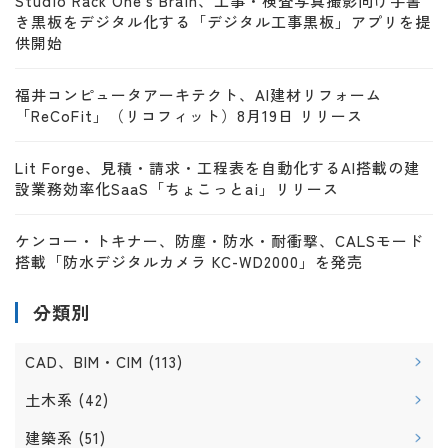
Studio Rack One's Brain、工事・検査写真撮影向け手書
き黒板をデジタル化する「デジタル工事黒板」アプリを提
供開始
福井コンピュータアーキテクト、AI建材リフォーム
「ReCoFit」（リコフィット）8月19日 リリース
Lit Forge、見積・請求・工程表を自動化するAI搭載の建
設業務効率化SaaS「ちょこっとai」リリース
ケンコー・トキナー、防塵・防水・耐衝撃、CALSモード
搭載「防水デジタルカメラ KC-WD2000」を発売
分類別
CAD、BIM・CIM
(113)
土木系
(42)
建築系
(51)