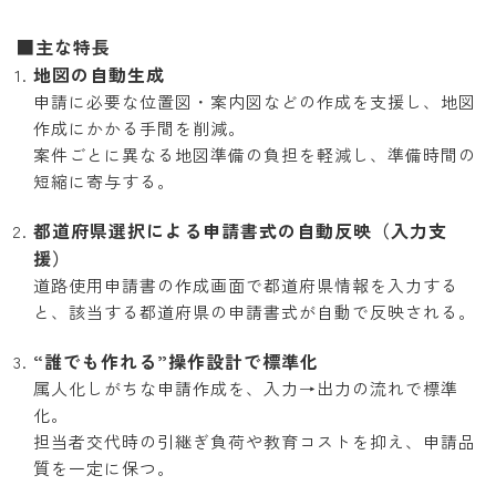
■主な特長
地図の自動生成
申請に必要な位置図・案内図などの作成を支援し、地図
作成にかかる手間を削減。
案件ごとに異なる地図準備の負担を軽減し、準備時間の
短縮に寄与する。
都道府県選択による申請書式の自動反映（入力支
援）
道路使用申請書の作成画面で都道府県情報を入力する
と、該当する都道府県の申請書式が自動で反映される。
“誰でも作れる”操作設計で標準化
属人化しがちな申請作成を、入力→出力の流れで標準
化。
担当者交代時の引継ぎ負荷や教育コストを抑え、申請品
質を一定に保つ。