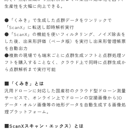
生産性を大幅に向上できる。
●「くみき」で生成した点群データをワンリックで
「ScanX」に転送し即時解析実行
●「ScanX」の機能を使いフィルタリング、ノイズ除去を
した後、出来形評価（ベータ版）を実行し出来形管理帳票
を自動出力
●複数の現場でも端末ごとに点群生成ソフトと点群処理ソ
フトを購入することなく、クラウド上で同時に点群生成か
ら点群解析まで実行可能
■「くみき」とは
汎用ドローンに対応した国産初のクラウド型ドローン測量
サービスで、オンライン上でドローンの空撮画像から3D
データ・オルソ画像等の地形データを自動生成する画像処
理プラットフォーム。
■ScanXスキャン・エックス）とは