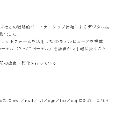
ズ社との戦略的パートナーシップ締結によるデジタル技
を強化した。
nプラットフォームを活⽤した3Dモデルビューアを搭載
モデル（BIM/CIMモデル）を詳細かつ⼿軽に扱うこと
記の改良・強化を⾏っている。
たに nwc／nwd／rvt／dgn／fbx／obj に対応。これら