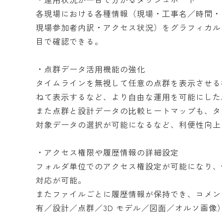
各現場における各種情報（現場・⼯事名／時間・
現場参加者内訳・アクセス状況）をグラフィカル
目で確認できる。
・点群データ活⽤機能の強化
タイムラインを無視して任意の点群を表⽰させる
ねて表⽰するなど、より⾃由な運⽤を可能にした
また点群と設計データの⽐較ヒートマップも、タ
対象データの選択が可能になるなど、利便性向上
・アクセス権限や履歴情報の詳細設定
フォルダ単位でのアクセス権設定が可能になり、
対応が可能。
またファイルごとに履歴情報が保持でき、コメン
有／設計／点群／3D モデル／図⾯／オルソ画像