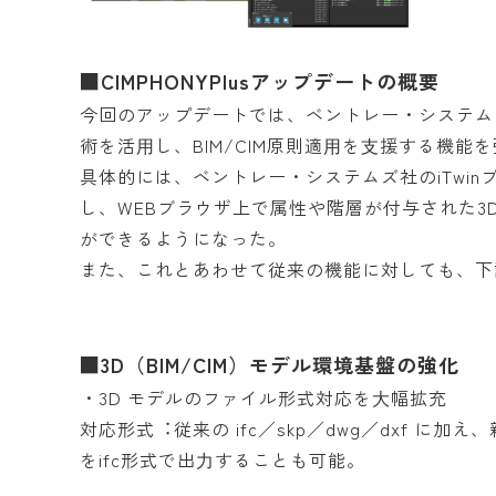
■CIMPHONYPlusアップデートの概要
今回のアップデートでは、ベントレー・システム
術を活⽤し、BIM/CIM原則適⽤を⽀援する機能
具体的には、ベントレー・システムズ社のiTwi
し、WEBブラウザ上で属性や階層が付与された3D
ができるようになった。
また、これとあわせて従来の機能に対しても、下
■3D（BIM/CIM）モデル環境基盤の強化
・3D モデルのファイル形式対応を⼤幅拡充
対応形式︓従来の ifc／skp／dwg／dxf に加え、新
をifc形式で出⼒することも可能。