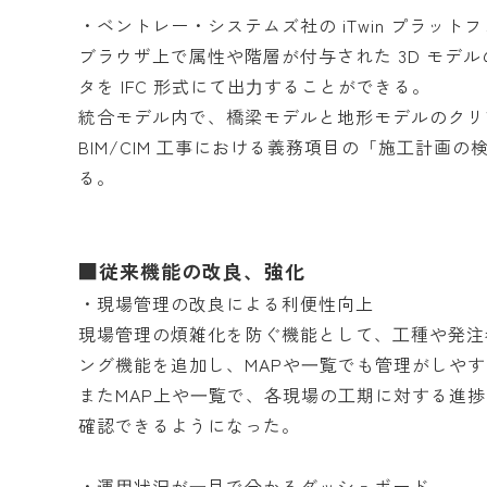
・ベントレー・システムズ社の iTwin プラット
ブラウザ上で属性や階層が付与された 3D モデル
タを IFC 形式にて出⼒することができる。
統合モデル内で、橋梁モデルと地形モデルのクリ
BIM/CIM ⼯事における義務項目の「施⼯計
る。
■従来機能の改良、強化
・現場管理の改良による利便性向上
現場管理の煩雑化を防ぐ機能として、⼯種や発注
ング機能を追加し、MAPや⼀覧でも管理がしや
またMAP上や⼀覧で、各現場の⼯期に対する進
確認できるようになった。
・運⽤状況が⼀目で分かるダッシュボード