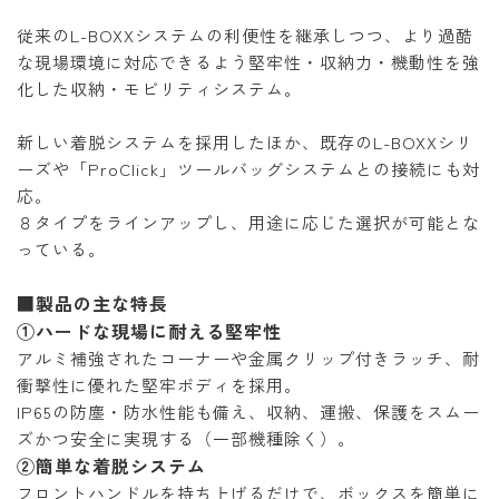
従来のL-BOXXシステムの利便性を継承しつつ、より過酷
な現場環境に対応できるよう堅牢性・収納力・機動性を強
化した収納・モビリティシステム。
新しい着脱システムを採用したほか、既存のL-BOXXシリ
ーズや「ProClick」ツールバッグシステムとの接続にも対
応。
８タイプをラインアップし、用途に応じた選択が可能とな
っている。
■製品の主な特長
①ハードな現場に耐える堅牢性
アルミ補強されたコーナーや金属クリップ付きラッチ、耐
衝撃性に優れた堅牢ボディを採用。
IP65の防塵・防水性能も備え、収納、運搬、保護をスムー
ズかつ安全に実現する（一部機種除く）。
②簡単な着脱システム
フロントハンドルを持ち上げるだけで、ボックスを簡単に