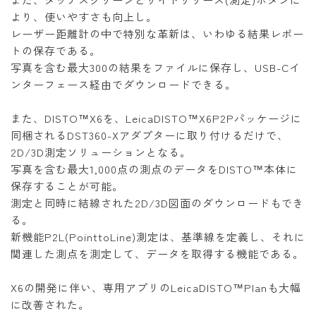
より、使いやすさも向上し。
レーザー距離計の中で特別な革新は、いわゆる結果レポー
トの保存である。
写真を含む最大300の結果をファイルに保存し、USB-Cイ
ンターフェース経由でダウンロードできる。
また、DISTO™X6を、LeicaDISTO™X6P2Pパッケージに
同梱されるDST360-Xアダプターに取り付けるだけで、
2D/3D測定ソリューションとなる。
写真を含む最大1,000点の測点のデータをDISTO™本体に
保存することが可能。
測定と同時に結線された2D/3D図面のダウンロードもでき
る。
新機能P2L(PointtoLine)測定は、基準線を定義し、それに
関連した測点を測定して、データを取得する機能である。
X6の開発に伴い、専用アプリのLeicaDISTO™Planも大幅
に改善された。