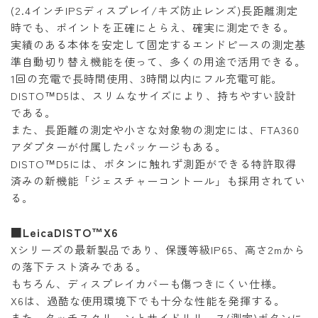
(2.4インチIPSディスプレイ/キズ防止レンズ)長距離測定
時でも、ポイントを正確にとらえ、確実に測定できる。
実績のある本体を安定して固定するエンドピースの測定基
準自動切り替え機能を使って、多くの用途で活用できる。
1回の充電で長時間使用、3時間以内にフル充電可能。
DISTO™D5は、スリムなサイズにより、持ちやすい設計
である。
また、長距離の測定や小さな対象物の測定には、FTA360
アダプターが付属したパッケージもある。
DISTO™D5には、ボタンに触れず測距ができる特許取得
済みの新機能「ジェスチャーコントール」も採用されてい
る。
■LeicaDISTO™X6
Xシリーズの最新製品であり、保護等級IP65、高さ2mから
の落下テスト済みである。
もちろん、ディスプレイカバーも傷つきにくい仕様。
X6は、過酷な使用環境下でも十分な性能を発揮する。
また、タッチスクリーンとサイドリリース(測定)ボタンに