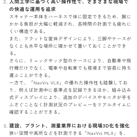
人間工学に基づく高い操作性で、さまざまな現場で
の快適な運用を追求
スキャナー本体をハーネスで体に固定できるため、腕に
かかる負担が大幅に軽減され、長時間の計測でも疲れに
くい構造である。
また、フラットな筐体デザインにより、三脚やケースが
なくとも水平な場所に寝かせて置いておくことができ
る。
さらに、リュックサック型のケースにより、自動車や飛
行機だけでなく、電車や自転車でも現場まで容易に持ち
運ぶことができる。
一方で、「NavVis VLX」の優れた操作性も踏襲してお
り、例えば計測中に基準点を記録できるほか、組み込み
式ディスプレイにより、追加のデバイスやモニタが手を
ふさぐことなく計測状況のプレビューをリアルタイムに
確認することができる。
建設、プラント、測量業界における現場3D化を強化
狭い空間や高所などを計測できる「NavVis MLX」を、