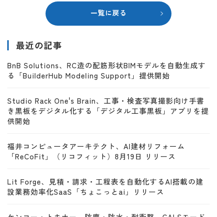
一覧に戻る
最近の記事
BnB Solutions、RC造の配筋形状BIMモデルを自動生成す
る「BuilderHub Modeling Support」提供開始
Studio Rack One's Brain、工事・検査写真撮影向け手書
き黒板をデジタル化する「デジタル工事黒板」アプリを提
供開始
福井コンピュータアーキテクト、AI建材リフォーム
「ReCoFit」（リコフィット）8月19日 リリース
Lit Forge、見積・請求・工程表を自動化するAI搭載の建
設業務効率化SaaS「ちょこっとai」リリース
ケンコー・トキナー、防塵・防水・耐衝撃、CALSモード