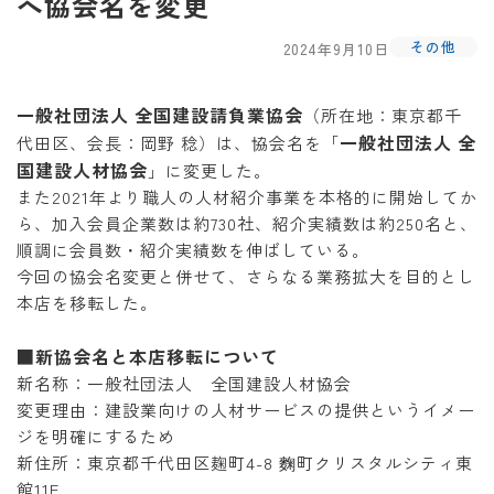
へ協会名を変更
その他
2024年9月10日
一般社団法人 全国建設請負業協会
（所在地：東京都千
一般社団法人 全
代田区、会長：岡野 稔）は、協会名を「
国建設人材協会
」に変更した。
また2021年より職人の人材紹介事業を本格的に開始してか
ら、加入会員企業数は約730社、紹介実績数は約250名と、
順調に会員数・紹介実績数を伸ばしている。
今回の協会名変更と併せて、さらなる業務拡大を目的とし
本店を移転した。
■新協会名と本店移転について
新名称：一般社団法人 全国建設人材協会
変更理由：建設業向けの人材サービスの提供というイメー
ジを明確にするため
新住所：東京都千代田区麹町4-8 麴町クリスタルシティ東
館11F