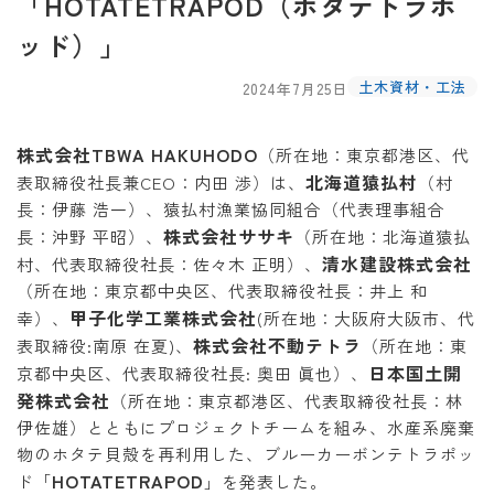
「HOTATETRAPOD（ホタテトラポ
ッド）」
土木資材・工法
2024年7月25日
株式会社TBWA HAKUHODO
（所在地：東京都港区、代
北海道猿払村
表取締役社長兼CEO：内田 渉）は、
（村
長：伊藤 浩一）、猿払村漁業協同組合（代表理事組合
株式会社ササキ
長：沖野 平昭）、
（所在地：北海道猿払
清水建設株式会社
村、代表取締役社長：佐々木 正明）、
（所在地：東京都中央区、代表取締役社長：井上 和
甲子化学工業株式会社
幸）、
(所在地：大阪府大阪市、代
株式会社不動テトラ
表取締役:南原 在夏)、
（所在地：東
日本国土開
京都中央区、代表取締役社長: 奥田 眞也）、
発株式会社
（所在地：東京都港区、代表取締役社長：林
伊佐雄）とともにプロジェクトチームを組み、水産系廃棄
物のホタテ貝殻を再利用した、ブルーカーボンテトラポッ
HOTATETRAPOD
ド「
」を発表した。