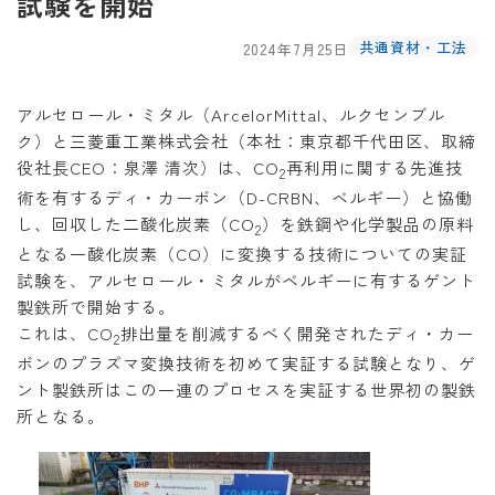
試験を開始
共通資材・工法
2024年7月25日
アルセロール・ミタル（ArcelorMittal、ルクセンブル
ク）と三菱重工業株式会社（本社：東京都千代田区、取締
役社長CEO：泉澤 清次）は、CO
再利用に関する先進技
2
術を有するディ・カーボン（D-CRBN、ベルギー）と協働
し、回収した二酸化炭素（CO
）を鉄鋼や化学製品の原料
2
となる一酸化炭素（CO）に変換する技術についての実証
試験を、アルセロール・ミタルがベルギーに有するゲント
製鉄所で開始する。
これは、CO
排出量を削減するべく開発されたディ・カー
2
ボンのプラズマ変換技術を初めて実証する試験となり、ゲ
ント製鉄所はこの一連のプロセスを実証する世界初の製鉄
所となる。