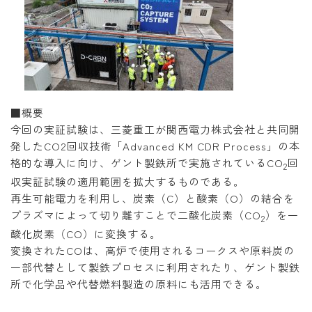
■概要
今回の実証試験は、三菱重工が関西電力株式会社と共同開
発したCO2回収技術「Advanced KM CDR Process」の本
格的な導入に向け、ゲント製鉄所で実施されているCO
回
2
収実証試験の適用範囲を拡大するものである。
再生可能電力を利用し、炭素（C）と酸素（O）の結合を
プラズマによって切り離すことで二酸化炭素（CO
）を一
2
酸化炭素（CO）に変換する。
変換されたCOは、高炉で使用されるコークスや原料炭の
一部代替として製鉄プロセスに利用されたり、ゲント製鉄
所で化学品や代替燃料製造の原料にも活用できる。