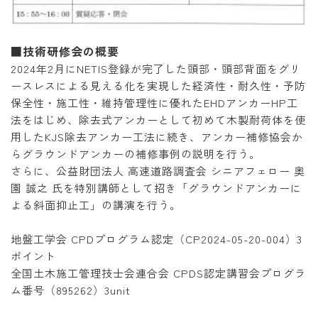
■技術研修会の概要
2024年2月にNETIS登録が完了した頭部・頭部背面をグリ
ースレスによる見える化を実現した経済性・耐久性・予防
保全性・施工性・維持管理性に優れたEHDアンカーHP工
法をはじめ、除去式アンカーとして初めて木製耐荷体を使
用したKJS除去アンカー工法に続き、アンカー補修協会か
らグラウンドアンカーの補修事例の説明を行う。
さらに、公益財団法人 高速道路調査会 シニアフェロー 奥
園 誠之 氏を特別講師として招き「グラウンドアンカーに
よる斜面抑止工」の講演を行う。
地盤工学会 CPDプログラム認定（CP2024-05-20-004）3
ポイント
全国土木施工管理技士会連合会 CPDS認定講習会プログラ
ム番号（895262）3unit