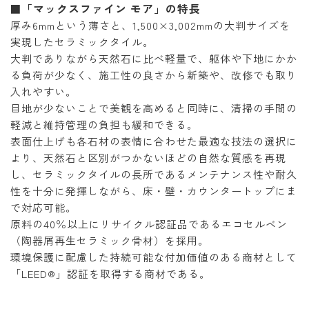
「マックスファイン モア」の特長
■
厚み6mmという薄さと、1,500×3,002mmの大判サイズを
実現したセラミックタイル。
大判でありながら天然石に比べ軽量で、躯体や下地にかか
る負荷が少なく、施工性の良さから新築や、改修でも取り
入れやすい。
目地が少ないことで美観を高めると同時に、清掃の手間の
軽減と維持管理の負担も緩和できる。
表面仕上げも各石材の表情に合わせた最適な技法の選択に
より、天然石と区別がつかないほどの自然な質感を再現
し、セラミックタイルの長所であるメンテナンス性や耐久
性を十分に発揮しながら、床・壁・カウンタートップにま
で対応可能。
原料の40％以上にリサイクル認証品であるエコセルベン
（陶器屑再生セラミック骨材）を採用。
環境保護に配慮した持続可能な付加価値のある商材として
「LEED®」認証を取得する商材である。