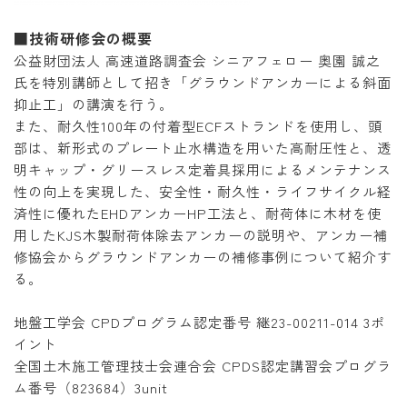
■技術研修会の概要
公益財団法人 高速道路調査会 シニアフェロー 奥園 誠之
氏を特別講師として招き「グラウンドアンカーによる斜面
抑止工」の講演を行う。
また、耐久性100年の付着型ECFストランドを使用し、頭
部は、新形式のプレート止水構造を用いた高耐圧性と、透
明キャップ・グリースレス定着具採用によるメンテナンス
性の向上を実現した、安全性・耐久性・ライフサイクル経
済性に優れたEHDアンカーHP工法と、耐荷体に木材を使
用したKJS木製耐荷体除去アンカーの説明や、アンカー補
修協会からグラウンドアンカーの補修事例について紹介す
る。
地盤工学会 CPDプログラム認定番号 継23-00211-014 3ポ
イント
全国土木施工管理技士会連合会 CPDS認定講習会プログラ
ム番号（823684）3unit