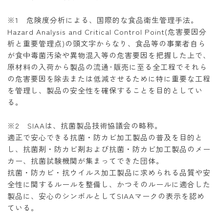
※1 危険度分析による、国際的な食品衛生管理手法。
Hazard Analysis and Critical Control Point(危害要因分
析と重要管理点)の頭文字からなり、食品等の事業者自ら
が食中毒菌汚染や異物混入等の危害要因を把握した上で、
原材料の入荷から製品の流通･販売に至る全工程でそれら
の危害要因を除去または低減させるために特に重要な工程
を管理し、製品の安全性を確保することを目的としてい
る。
※2 SIAAは、抗菌製品技術協議会の略称。
適正で安心できる抗菌・防カビ加工製品の普及を目的と
し、抗菌剤・防カビ剤および抗菌・防カビ加工製品のメー
カー、抗菌試験機関が集まってできた団体。
抗菌・防カビ・抗ウイルス加工製品に求められる品質や安
全性に関するルールを整備し、かつそのルールに適合した
製品に、安心のシンボルとしてSIAAマークの表示を認め
ている。