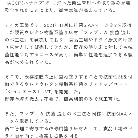
HACCP(ハサップ)※1に沿った衛生管理への取り組みが義
務化されたことにより、衛生意識が高まっている。
アイカ工業では、2021年11月に抗菌SIAAマーク※2を取得
した硬質ウレタン樹脂系塗り床材「ファブリカ 抗菌 流し
のべ工法」を発売しており、食品工場やドライ厨房向け塗
り床材として販売してきたが、既存の塗り床に対しても抗
菌性能に対するニーズが高く、簡単に性能を追加できる製
品が求められていた。
そこで、既存塗膜の上に重ね塗りすることで抗菌性能を付
加できるウレアウレタン樹脂系抗菌クリアトップコート
｢ジョリエースJU-VT｣を開発した。
既存塗膜の撤去は不要で、簡易研磨のみで施工可能。
また、ファブリカ 抗菌 流しのべ工法と同様に抗菌SIAAマ
ークを取得している。
衛生管理に寄与する改修用塗り床材として、食品工場やド
ライ厨房向けに提案し拡販を図る。