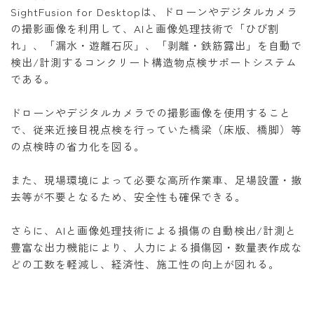
SightFusion for Desktopは、ドローンやデジタルカメラ
の撮影画像を利用して、AIと画像処理技術で「ひび割
れ」、「漏水・遊離石灰」、「剥離・鉄筋露出」を自動で
検出/計測するコンクリート構造物点検サポートシステム
である。
ドローンやデジタルカメラでの撮影画像を使用すること
で、従来近接目視点検を行っていた橋梁（床版、橋脚）等
の点検時の省力化を図る。
また、現場環境によって必要な高所作業車、足場設置・撤
去等が不要となるため、安全性も確保できる。
さらに、AIと画像処理技術による損傷の自動検出/計測と
豊富な出力機能により、人力による損傷図・数量表作成な
どの工数を軽減し、経済性、施工性の向上が図れる。