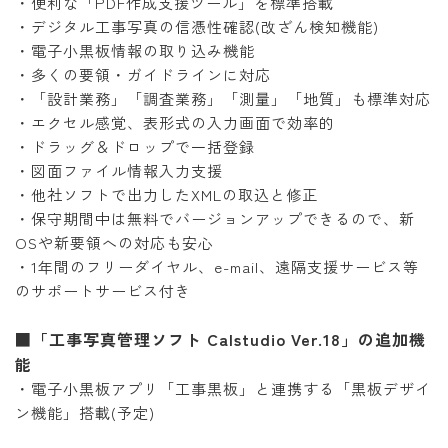
・便利な「PDF作成支援ツール」を標準搭載
・デジタル工事写真の信憑性確認(改ざん検知機能)
・電子小黒板情報の取り込み機能
・多くの要領・ガイドラインに対応
・「設計業務」「調査業務」「測量」「地質」も標準対応
・エクセル感覚、表形式の入力画面で効率的
・ドラッグ＆ドロップで一括登録
・図面ファイル情報入力支援
・他社ソフトで出力したXMLの取込と修正
・保守期間中は無料でバージョンアップできるので、新
OSや新要領への対応も安心
・1年間のフリーダイヤル、e-mail、遠隔支援サービス等
のサポートサービス付き
■「工事写真管理ソフト Calstudio Ver.18」の追加機
能
・電子小黒板アプリ「工事黒板」と連携する「黒板デザイ
ン機能」搭載(予定)