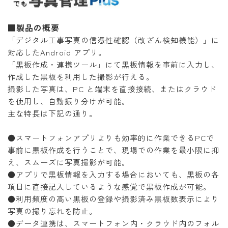
■製品の概要
「デジタル工事写真の信憑性確認（改ざん検知機能）」に
対応したAndroid アプリ。
「黒板作成・連携ツール」にて黒板情報を事前に入力し、
作成した黒板を利用した撮影が行える。
撮影した写真は、PC と端末を直接接続、またはクラウド
を使用し、自動振り分けが可能。
主な特長は下記の通り。
●スマートフォンアプリよりも効率的に作業できるPCで
事前に黒板作成を行うことで、現場での作業を最小限に抑
え、スムーズに写真撮影が可能。
●アプリで黒板情報を入力する場合においても、黒板の各
項目に直接記入しているような感覚で黒板作成が可能。
●利用頻度の高い黒板の登録や撮影済み黒板数表示により
写真の撮り忘れを防止。
●データ連携は、スマートフォン内・クラウド内のフォル