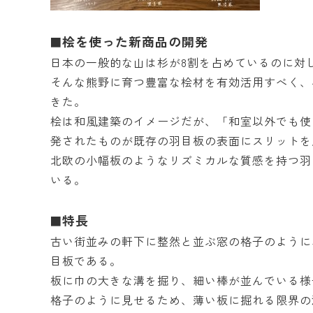
桧を使った新商品の開発
■
日本の一般的な山は杉が8割を占めているのに対
そんな熊野に育つ豊富な桧材を有効活用すべく、
きた。
桧は和風建築のイメージだが、「和室以外でも使
発されたものが既存の羽目板の表面にスリットを
北欧の小幅板のようなリズミカルな質感を持つ羽
いる。
特長
■
古い街並みの軒下に整然と並ぶ窓の格子のように
目板である。
板に巾の大きな溝を掘り、細い棒が並んでいる様
格子のように見せるため、薄い板に掘れる限界の