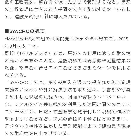
数の工程表を、整合性を保ったままで管理するなど、従来
の工程管理に付きまとう手間を大きく削減するツールとし
て、建設業約1,770社に導入されている。
eYACHOの概要
■
MetaMoJiが大林組で共同開発したデジタル野帳で、2015
年8月リリース。
野帳（レベルブック）とは、屋外での利用に適した耐久性
の高いメモ帳のことで、建設現場では備忘録や測量結果の
記録、簡単な打合せのメモなどさまざまなシーンで利用さ
れている。
「eYACHO」では、多くの導入を通じて得られた施工管理
業務のノウハウや課題解決手法を取り込み、手書きや写真
を利用した現場の記録の他、図面や資料のペーパーレス
化、リアルタイム共有機能を利用した遠隔地間でのコミュ
ニケーション、日報・検査帳票を電子化して現場で作成で
きるようになるなど、従来の野帳の手軽さはそのままに、
デジタルの特性を生かした管理機能によって建設業の現場
での生産性を向上させている。