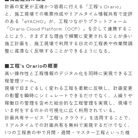
計画の変更が正確かつ容易に行える「工程’s Orario」
と、施工現場での帳票作成やリアルタイム情報共有で定評
のある「eYACHO」が、工程つながりプラットフォーム
「Orario Cloud Platform（OCP）」を介して連携するこ
とにより、さまざまな理由で頻繁に変更されることが多い
施工計画を、施工現場で利用する日次の工程表や作業間調
整に遅滞なく反映することができるようになる。
工程’s Orarioの概要
■
高い操作性と工程情報のデジタル化を同時に実現できる工
程管理ツール。
現場で目まぐるしく変わる工程を柔軟に反映し、計画変更
の影響を瞬時にシミュレートできるだけでなく、人繰りや
稼働日の管理を含めた総合的な工程管理を実現し、現場で
いま何をするのかの可視化に広く利用されている。
計画共有サービス「工程’s クラウド」を活用することで、
リアルタイムでの計画共有を無料で実現するだけでなく、
1つの工程表の中で月間・週間・マスター工程といった複