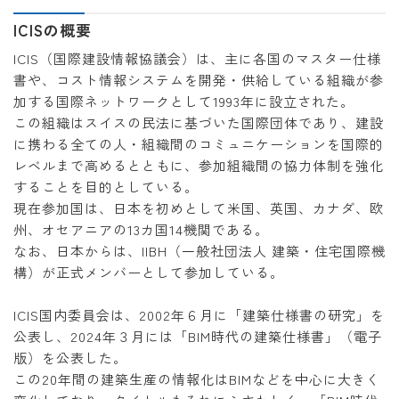
ICISの概要
ICIS（国際建設情報協議会）は、主に各国のマスター仕様
書や、コスト情報システムを開発・供給している組織が参
加する国際ネットワークとして1993年に設立された。
この組織はスイスの民法に基づいた国際団体であり、建設
に携わる全ての人・組織間のコミュニケーションを国際的
レベルまで高めるとともに、参加組織間の協力体制を強化
することを目的としている。
現在参加国は、日本を初めとして米国、英国、カナダ、欧
州、オセアニアの13カ国14機関である。
なお、日本からは、IIBH（一般社団法人 建築・住宅国際機
構）が正式メンバーとして参加している。
ICIS国内委員会は、2002年６月に「建築仕様書の研究」を
公表し、2024年３月には「BIM時代の建築仕様書」（電子
版）を公表した。
この20年間の建築生産の情報化はBIMなどを中心に大きく