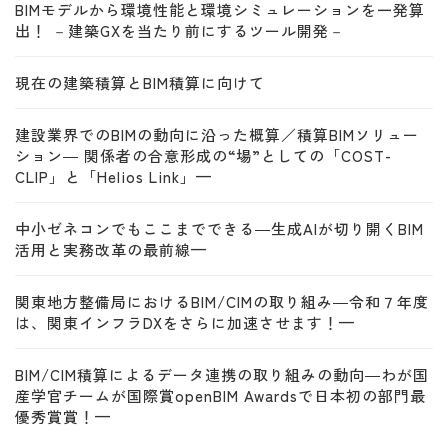
BIMモデルから環境性能と環境シミュレーションを一発算
出！ －建築GXを当たり前にするツール開発－
現在の建築積算とBIM積算に向けて
建設業界でのBIMの動向に沿った概算／積算BIMソリュー
ション― 関係者の合意形成の“場”としての「COST-
CLIP」と「Helios Link」—
中小ゼネコンでもここまでできる―生成AIが切り開くBIM
活用と実務改革の最前線—
関東地方整備局におけるBIM/CIMの取り組み―令和７年度
は、関東インフラDXをさらに加速させます！—
BIM/CIM積算によるデータ連携の取り組みの動向―わが国
産学官チームが国際賞openBIM Awardsで日本初の部門最
優秀賞賞！—