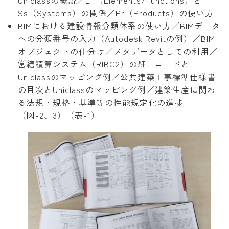
Uniclassの概説／EF（Elements/Functions）と
Ss（Systems）の関係／Pr（Products）の使い方
BIMにおける建設情報分類体系の使い方／BIMデータ
への分類番号の入力（Autodesk Revitの例）／BIM
オブジェクトの仕分け／メタデータとしての利用／
営繕積算システム（RIBC2）の細目コードと
Uniclassのマッピング例／公共建築工事標準仕様書
の目次とUniclassのマッピング例／建築生産に関わ
る法規・規格・基準等の性能規定化の進捗
（図-2、3）（表-1）