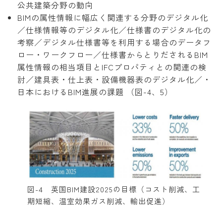
公共建築分野の動向
BIMの属性情報に幅広く関連する分野のデジタル化
／仕様情報等のデジタル化／仕様書のデジタル化の
考察／デジタル仕様書等を利用する場合のデータフ
ロー・ワークフロー／仕様書からとりだされるBIM
属性情報の相当項目とIFCプロパティとの関連の検
討／建具表・仕上表・設備機器表のデジタル化／・
日本におけるBIM進展の課題 （図-4、5）
図-4 英国BIM建設2025の目標（コスト削減、工
期短縮、温室効果ガス削減、輸出促進）