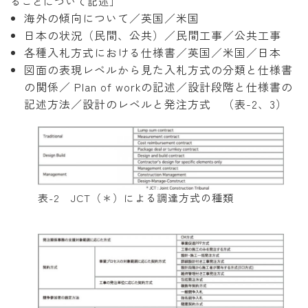
ることについて記述］
海外の傾向について／英国／米国
日本の状況（民間、公共）／民間工事／公共工事
各種入札方式における仕様書／英国／米国／日本
図面の表現レベルから見た入札方式の分類と仕様書
の関係／ Plan of workの記述／設計段階と仕様書の
記述方法／設計のレベルと発注方式 （表-2、3）
表-2 JCT（＊）による調達方式の種類