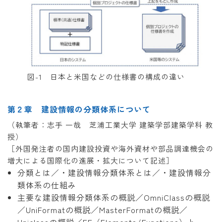
図-1 日本と米国などの仕様書の構成の違い
第２章 建設情報の分類体系について
（執筆者：志手 一哉 芝浦工業大学 建築学部建築学科 教
授）
［外国発注者の国内建設投資や海外資材や部品調達機会の
増大による国際化の進展・拡大について記述］
分類とは／・建設情報分類体系とは／・建設情報分
類体系の仕組み
主要な建設情報分類体系の概説／OmniClassの概説
／UniFormatの概説／MasterFormatの概説／