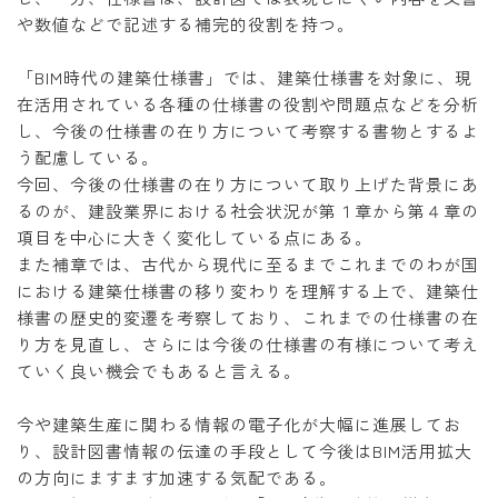
や数値などで記述する補完的役割を持つ。
「BIM時代の建築仕様書」では、建築仕様書を対象に、現
在活用されている各種の仕様書の役割や問題点などを分析
し、今後の仕様書の在り方について考察する書物とするよ
う配慮している。
今回、今後の仕様書の在り方について取り上げた背景にあ
るのが、建設業界における社会状況が第１章から第４章の
項目を中心に大きく変化している点にある。
また補章では、古代から現代に至るまでこれまでのわが国
における建築仕様書の移り変わりを理解する上で、建築仕
様書の歴史的変遷を考察しており、これまでの仕様書の在
り方を見直し、さらには今後の仕様書の有様について考え
ていく良い機会でもあると言える。
今や建築生産に関わる情報の電子化が大幅に進展してお
り、設計図書情報の伝達の手段として今後はBIM活用拡大
の方向にますます加速する気配である。