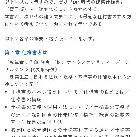
以下に概要を示すので、ぜひ「BIM時代の建築仕様書」
（電子版）を一読されることをお勧めする。
本書が、次世代の建築業界における最適な仕様書の在り方
について考えていく一助になれば幸いである。
以下に各章の概要と電子版サイトを示す。
第１章 仕様書とは
（執筆者：佐藤 隆良 （株）サトウファシリティーズコン
サルタンツ 代表取締役）
［建築生産に関わる法規・規格・基準等の性能規定化の進
捗について記述］
仕様書の基本的役割について／仕様書の役割とは／
仕様書の構成
仕様書の実務的運用方法について／仕様書の実務で
の運用／設計図書の優先順位／標準仕様書の記載内
容／仕様書の記述方法
我が国と欧米諸国との仕様書に関する違い／仕様書