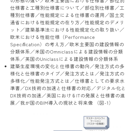
の形態の違い／欧米主要国における仕様書／部位別
仕様書と工種別仕様書について／部位別仕様書／工
種別仕様書／性能規定による仕様書の運用／国土交
通省における性能規定の在り方／性能規定のデメリ
ット／建築基準法における性能規定化の取り扱い／
欧米における性能仕様（Performance
Speciﬁcation）の考え方／欧米主要国の建設情報の
分類体系／米国のOmniclassによる建設情報の分類
体系／英国のUniclassによる建設情報の分類体系
建築生産環境の変化と仕様書の動向／発注方式の多
様化と仕様書のタイプ／発注方式とは／発注方式の
多様化／性能発注方式とは／仕様書としての要求水
準書／DX技術の加速と仕様書の対応／デジタル化と
DX技術の加速／英国におけるITの発展と仕様書の進
展／我が国のBIM導入の現状と将来像 （図-1）