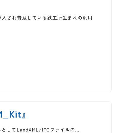
く導入され普及している鉄工所生まれの汎用
M_Kit』
ツールとしてLandXML/IFCファイルの…