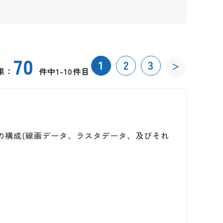
70
1
2
3
＞
果：
件中1-10件目
DF内の構成(線画データ、ラスタデータ、及びそれ