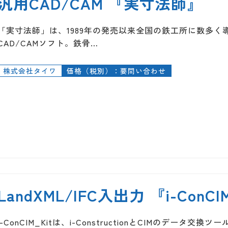
汎用CAD/CAM 『実寸法師』
「実寸法師」は、1989年の発売以来全国の鉄工所に数多
CAD/CAMソフト。鉄骨…
株式会社タイワ
価格（税別）：要問い合わせ
LandXML/IFC入出力 『i-ConCI
i-ConCIM_Kitは、i-ConstructionとCIMのデータ交換