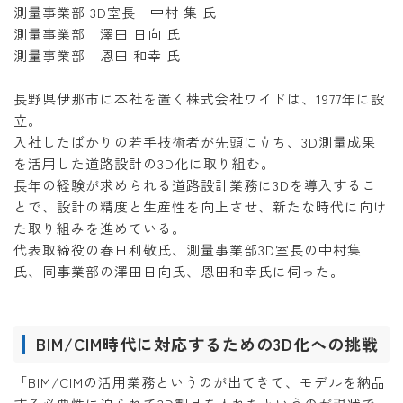
測量事業部 3D室長 中村 集 氏
測量事業部 澤田 日向 氏
測量事業部 恩田 和幸 氏
長野県伊那市に本社を置く株式会社ワイドは、1977年に設
立。
入社したばかりの若手技術者が先頭に立ち、3D測量成果
を活用した道路設計の3D化に取り組む。
長年の経験が求められる道路設計業務に3Dを導入するこ
とで、設計の精度と生産性を向上させ、新たな時代に向け
た取り組みを進めている。
代表取締役の春日利敬氏、測量事業部3D室長の中村集
氏、同事業部の澤田日向氏、恩田和幸氏に伺った。
BIM/CIM時代に対応するための3D化への挑戦
「BIM/CIMの活用業務というのが出てきて、モデルを納品