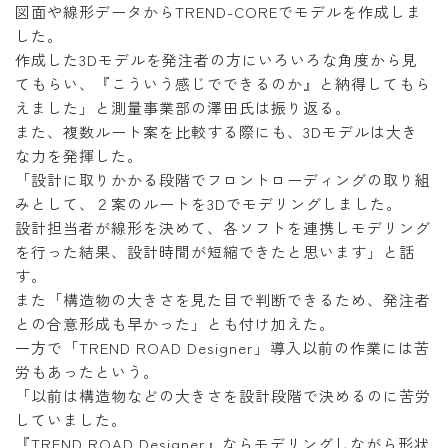
図面や線形データからTREND-COREでモデルを作成しま
した。
作成した3Dモデルを発注者の方にいろいろな角度から見
てもらい、『こういう感じでできるのか』と納得してもら
えました」と測量事業部の澤田氏は振り返る。
また、複数ルート案を比較する際にも、3Dモデルは大き
な力を発揮した。
「設計に取りかかる段階でフロントローディングの取り組
みとして、２案のルートを3Dでモデリングしました。
設計担当者が線形を決めて、各ソフトを連携しモデリング
を行った結果、設計時間が短縮できたと思います」と話
す。
また「構造物の大きさを見た目で判断できるため、発注者
との合意形成も早かった」とも付け加えた。
一方で「TREND ROAD Designer」導入以前の作業には苦
労もあったという。
「以前は構造物などの大きさを設計段階で決めるのに苦労
していました。
『TREND ROAD Designer』ならモデリングしながら形状