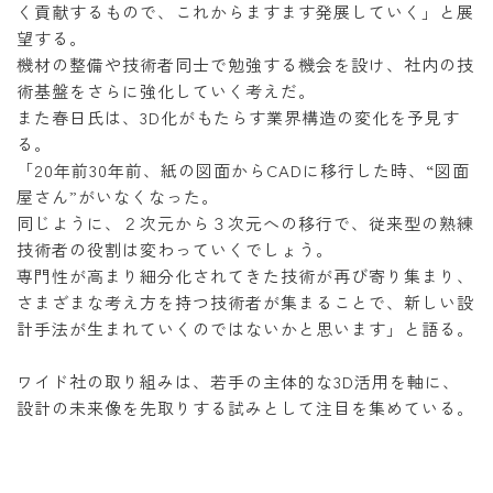
く貢献するもので、これからますます発展していく」と展
望する。
機材の整備や技術者同士で勉強する機会を設け、社内の技
術基盤をさらに強化していく考えだ。
また春日氏は、3D化がもたらす業界構造の変化を予見す
る。
「20年前30年前、紙の図面からCADに移行した時、“図面
屋さん”がいなくなった。
同じように、２次元から３次元への移行で、従来型の熟練
技術者の役割は変わっていくでしょう。
専門性が高まり細分化されてきた技術が再び寄り集まり、
さまざまな考え方を持つ技術者が集まることで、新しい設
計手法が生まれていくのではないかと思います」と語る。
ワイド社の取り組みは、若手の主体的な3D活用を軸に、
設計の未来像を先取りする試みとして注目を集めている。