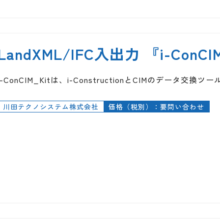
LandXML/IFC入出力 『i-ConCI
i-ConCIM_Kitは、i-ConstructionとCIMのデータ交換
川田テクノシステム株式会社
価格（税別）：要問い合わせ