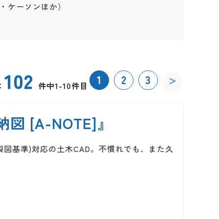
・ケーソンほか）
102
1
2
3
＞
：
件中1-10件目
 [A-NOTE]』
AD製図基準)対応の土木CAD。不慣れでも、また久