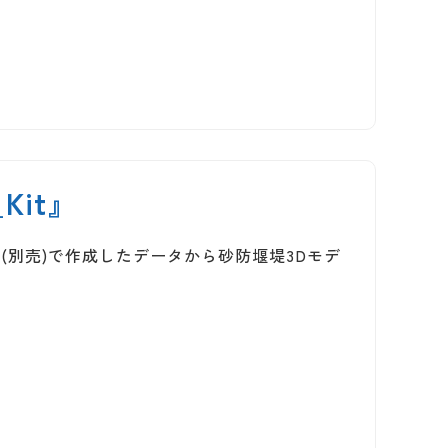
Kit』
aw」(別売)で作成したデータから砂防堰堤3Dモデ