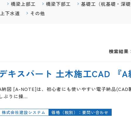
ム
橋梁上部工
橋梁下部工
基礎工（杭基礎・深礎
上下水道
その他
検索結果
デキスパート 土木施工CAD 『A納図
A納図 [A-NOTE]は、初心者にも使いやすい電子納品(C
しぶりに操…
株式会社建設システム
価格（税別）：要問い合わせ