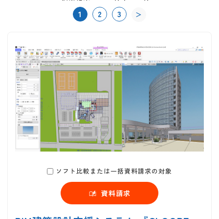
1
2
3
＞
ソフト比較または一括資料請求の対象
資料請求