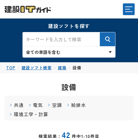
建設ソフトを探す
TOP
建設ソフト検索
建築
設備
設備
共通
電気
空調
給排水
環境工学・計算
42
検索結果：
件中1-10件目