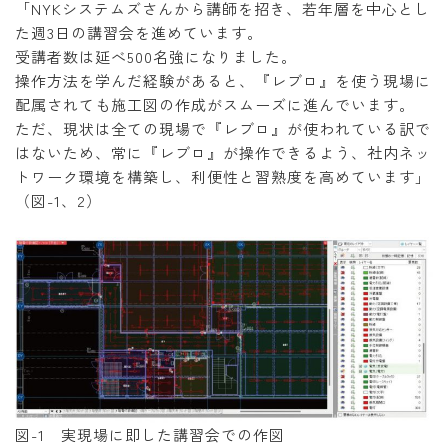
「NYKシステムズさんから講師を招き、若年層を中心とし
た週3日の講習会を進めています。
受講者数は延べ500名強になりました。
操作方法を学んだ経験があると、『レブロ』を使う現場に
配属されても施工図の作成がスムーズに進んでいます。
ただ、現状は全ての現場で『レブロ』が使われている訳で
はないため、常に『レブロ』が操作できるよう、社内ネッ
トワーク環境を構築し、利便性と習熟度を高めています」
（図-1、2）
図-1 実現場に即した講習会での作図