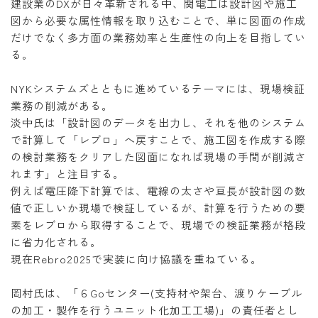
建設業のDXが日々革新される中、関電工は設計図や施工
図から必要な属性情報を取り込むことで、単に図面の作成
だけでなく多方面の業務効率と生産性の向上を目指してい
る。
NYKシステムズとともに進めているテーマには、現場検証
業務の削減がある。
淡中氏は「設計図のデータを出力し、それを他のシステム
で計算して「レブロ」へ戻すことで、施工図を作成する際
の検討業務をクリアした図面になれば現場の手間が削減さ
れます」と注目する。
例えば電圧降下計算では、電線の太さや亘長が設計図の数
値で正しいか現場で検証しているが、計算を行うための要
素をレブロから取得することで、現場での検証業務が格段
に省力化される。
現在Rebro2025で実装に向け協議を重ねている。
岡村氏は、「６Goセンター(支持材や架台、渡りケーブル
の加工・製作を行うユニット化加工工場)」の責任者とし