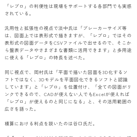
「レブロ」の利便性は現場をサポートする各部門でも実感
されている。
汎用性と拡張性の視点で淡中氏は「ブレーカーサイズ等
は、図面上では表形式で描きますが、「レブロ」ではその
表形式の図面データをCSVファイルで出せるので、そこか
ら盤表データやさまざまな書類に活用できます」と多用途
に使える「レブロ」の特長を述べた。
同じ視点で、岡村氏は「平面で描いた図面を3D化するソ
フトではなく、3Dモデルを平面図化できるソフトと認識
しています」と「レブロ」を位置付け、「全ての図面がリ
ンクできるので、CADが使えない人でもExcelが使えれば
「レブロ」が使えるのと同じになる」と、その活用範囲の
広さを語った。
積算における利点を説いたのは谷口氏だ。