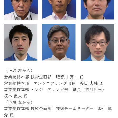
（上段 左から）
営業統轄本部 技術企画部 肥留川 真二 氏
営業統轄本部 エンジニアリング部長 谷口 大輔 氏
営業統轄本部 エンジニアリング部 副長（設計担当）
榎本 良太 氏
（下段 左から）
営業統轄本部 技術企画部 技術チームリーダー 淡中 慎
介 氏