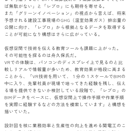
ば無駄がない」と「レブロ」にも期待を寄せる。
また「グリーンイノベーション」の視点から言えば、将来
予想される建設工事現場のGHG（温室効果ガス）排出量の
公開に向け、「レブロ」から根拠となるデータを取得する
ことが可能になり構想はさらに広がっている。
仮想空間で技術を伝える教育ツールも課題に上がった。
その可能性を探るのは舟久保氏だ。
VRでの体験は、パソコンのディスプレイ上で見るのと比
較しリアルで情報量が多いため、教育効果が格段に高まる
ことから、「VR技術を用いて、１分の１スケールでBIMの
中に入り、先輩社員が現場で培ってきた経験を残し、伝え
る場を提供できないか検討している段階で、「レブロ」の
BIMデータをベースに、仮想空間上で操作手順や作業手順
を実際に経験するなどの方法を模索しています」と構想を
描いていた。
設計図を核に業務効率と生産性の向上を進める関電工のこ