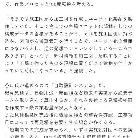
て、作業プロセスの180度転換を考える。
「今までは施工図から加工図を作成しユニット化製品を製
作していた。そこで今までの各種ユニット化部材としての
構成データの蓄積があることから、それを施工図側に持ち
込み、図面から積算管理を行うことで、ユニット化の量産
につながるとし、逆の発想でチャレンジしているところで
あります」とつなげ、部材情報を施工図に反映することに
より「工場で作ったものを現場に置くだけで建物が仕上が
っていく時代になっている」と強調した。
谷口氏が進めるのは「自動設計システム」だ。
概算見積は、建物用途・床面積など過去の実績から必要デ
ータを取り込んで算出するが、それを裏付ける見積根拠図
を作成する際の業務量が膨大となる。
また見積根拠図完成後に概算見積との整合性確認、工事項
目によっては再見積を必要とする場合が多くある。
「短期間での完成が求められ、いずれ実施設計図への変換
まで考慮すると、BIMで概算設計から概算積算までできれ