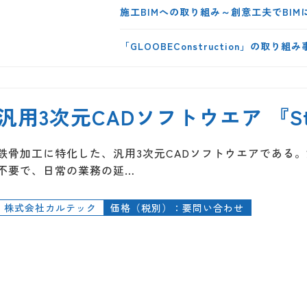
施工BIMへの取り組み～創意工夫でBIM
「GLOOBEConstruction」の
汎用3次元CADソフトウエア 『Stee
鉄骨加工に特化した、汎用3次元CADソフトウエアである
不要で、日常の業務の延…
株式会社カルテック
価格（税別）：要問い合わせ