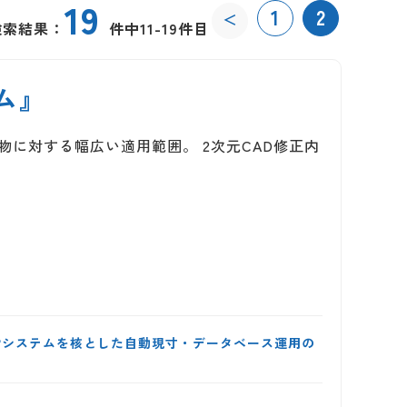
19
1
2
＜
検索結果：
件中11-19件目
ム』
物に対する幅広い適用範囲。 2次元CAD修正内
APシステムを核とした自動現寸・データベース運用の