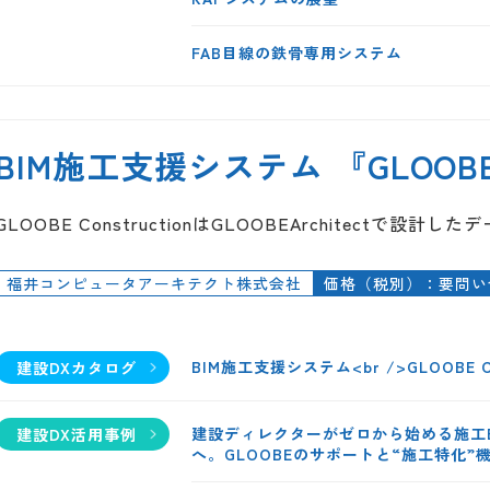
FAB目線の鉄骨専用システム
BIM施工支援システム 『GLOOBE C
GLOOBE ConstructionはGLOOBEArchitectで
福井コンピュータアーキテクト株式会社
価格（税別）：要問い
BIM施工支援システム<br />GLOOBE Con
建設DXカタログ
建設ディレクターがゼロから始める施工BI
建設DX活用事例
へ。GLOOBEのサポートと“施工特化”機能