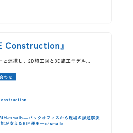
onstruction』
設計したデーと連携し、2D施工図と3D施工モデル…
合わせ
struction
M<small>―バックオフィスから現場の課題解決
が支えたBIM運用—</small>