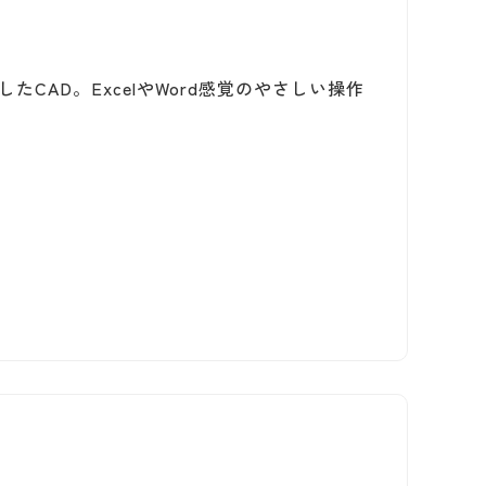
したCAD。ExcelやWord感覚のやさしい操作
』