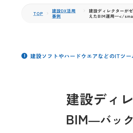
建設DX活用
建設ディレクターがゼロ
TOP
事例
えたBIM運用—</smal
建設ソフトやハードウエアなどのITツ
建設ディ
BIM
―バッ