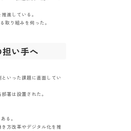
用を推進している。
する取り組みを伺った。
の担い手へ
制といった課題に直面してい
当部署は設置された。
である。
働き方改革やデジタル化を推