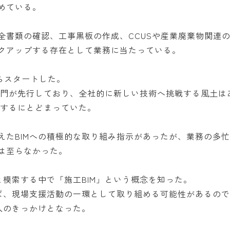
めている。
全書類の確認、工事黒板の作成、CCUSや産業廃棄物関連
クアップする存在として業務に当たっている。
からスタートした。
部門が先行しており、全社的に新しい技術へ挑戦する風土は
用するにとどまっていた。
えたBIMへの積極的な取り組み指示があったが、業務の多
は至らなかった。
と模索する中で「施工BIM」という概念を知った。
れば、現場支援活動の一環として取り組める可能性があるの
入のきっかけとなった。