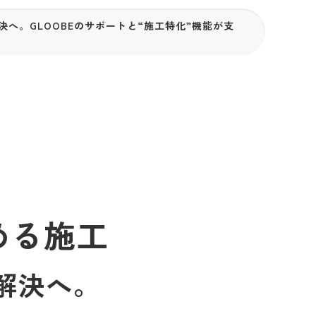
決へ。GLOOBEのサポートと“施工特化”機能が支
める施工
解決へ。