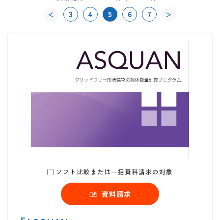
3
4
5
6
7
＜
＞
ソフト比較または一括資料請求の対象
資料請求