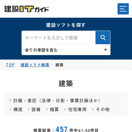
建設ソフトを探す
TOP
建設ソフト検索
建築
建築
計画・意匠（法律・日影・事業計画ほか）
構造
設備
積算
住宅専用
その他
457
検索結果：
件中41-50件目