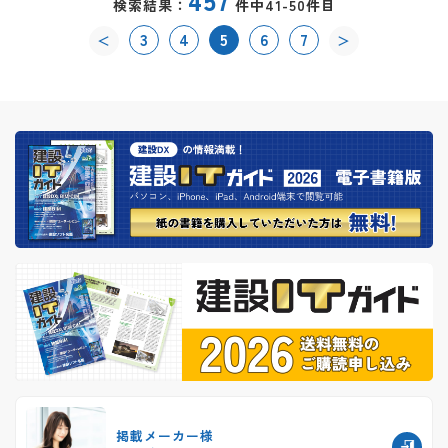
検索結果：
件中41-50件目
3
4
5
6
7
＜
＞
掲載メーカー様