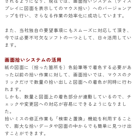
されるようになり、現在では、画面拾いシステム（ディス
プレイに図面を表示してのマウス拾い）へのバージョンア
ップを行い、さらなる作業の効率化に成功しています。
また、当社独自の要望事項にもスムーズに対応して頂き、
今では必要不可欠なソフトの一つとして、日々活用してい
ます。
画面拾いシステムの活用
紙の図面に（拾った箇所を）色鉛筆等で着色する必要があ
った以前の拾い作業に対して、画面拾いでは、マウスのク
リックだけで数量の拾い出しと図面への着色が同時に行わ
れます。
しかも、数量と図面上の着色部分が連動しているので、チ
ェックや変更図への対応が容易にできるようになりまし
た。
拾いミスの修正作業も「検索と置換」機能を利用すること
で、膨大な拾いデータや図面の中からでも簡単に見つけ出
すことができます。