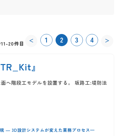
1
2
3
4
＜
＞
11-20件目
R_Kit』
堤防法面へ階段工モデルを設置する。 坂路工:堤防法
現 ― 3D設計システムが変えた業務プロセス—