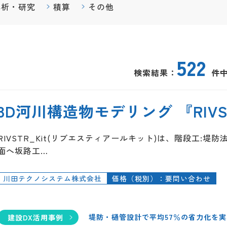
解析・研究
積算
その他
522
検索結果：
件中
3D河川構造物モデリング 『RIVST
RIVSTR_Kit(リブエスティアールキット)は、階段工:
面へ坂路工…
川田テクノシステム株式会社
価格（税別）：要問い合わせ
堤防・樋管設計で平均57％の省力化を実
建設DX活用事例