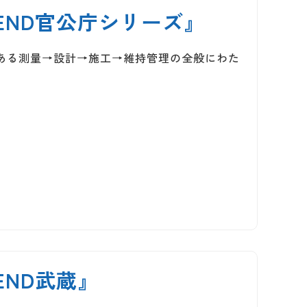
REND官公庁シリーズ』
である測量→設計→施工→維持管理の全般にわた
END武蔵』