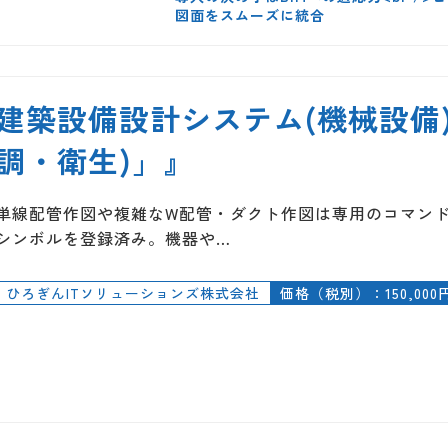
図面をスムーズに統合
建築設備設計システム(機械設備) 『
調・衛生)」』
単線配管作図や複雑なW配管・ダクト作図は専用のコマン
シンボルを登録済み。機器や…
ひろぎんITソリューションズ株式会社
価格（税別）：150,000