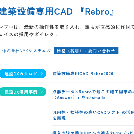
建築設備専用CAD 『Rebro』
レブロは、最新の操作性を取り入れ、誰もが直感的に作図で
ェイスの採用やダイレク…
株式会社NYKシステムズ
価格（税別）：要問い合わせ
建築設備専用CAD Rebro2026
建設DXカタログ
点群データ×Rebroで起こす施工図革命<
建設DX活用事例
（Answer）」を</small>
汎用性・拡張性の高いCADソフト の
を実現
導入の決め手はBIMへの適応力<br /