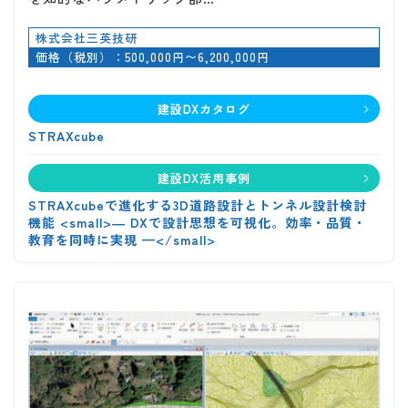
株式会社三英技研
価格（税別）：500,000円〜6,200,000円
建設DXカタログ
STRAXcube
建設DX活用事例
STRAXcubeで進化する3D道路設計とトンネル設計検討
機能 <small>― DXで設計思想を可視化。効率・品質・
教育を同時に実現 —</small>