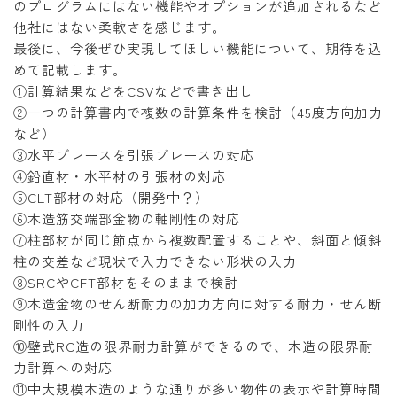
のプログラムにはない機能やオプションが追加されるなど
他社にはない柔軟さを感じます。
最後に、今後ぜひ実現してほしい機能について、期待を込
めて記載します。
①計算結果などをCSVなどで書き出し
②一つの計算書内で複数の計算条件を検討（45度方向加力
など）
③水平ブレースを引張ブレースの対応
④鉛直材・水平材の引張材の対応
⑤CLT部材の対応（開発中？）
⑥木造筋交端部金物の軸剛性の対応
⑦柱部材が同じ節点から複数配置することや、斜面と傾斜
柱の交差など現状で入力できない形状の入力
⑧SRCやCFT部材をそのままで検討
⑨木造金物のせん断耐力の加力方向に対する耐力・せん断
剛性の入力
⑩壁式RC造の限界耐力計算ができるので、木造の限界耐
力計算への対応
⑪中大規模木造のような通りが多い物件の表示や計算時間