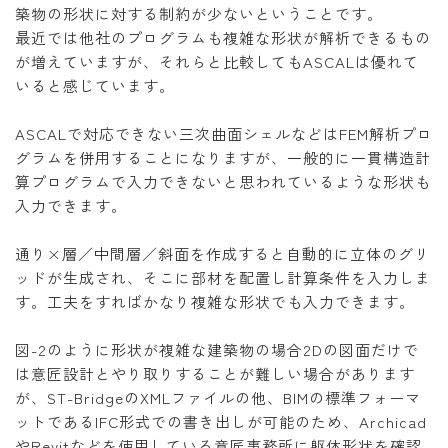
築物の形状に対する制約が少ないということです。
最近では他社のプログラムも複雑な形状が解析できるもの
が増えていますが、それらと比較してもASCALは優れて
いると感じています。
ASCALで対応できない三次曲面シェルなどはFEM解析プロ
グラムを併用することになりますが、一般的に一貫構造計
算プログラムで入力できないと思われているような形状も
入力できます。
通り×層／中間層／斜面を作成すると自動的に立体のグリ
ッドが生成され、そこに部材を配置し計算条件を入力しま
す。工夫をすればかなり複雑な形状でも入力できます。
図-2のように形状が複雑な建築物の場合2Dの図面だけで
は意匠設計とやり取りすることが難しい場合があります
が、ST-BridgeのXMLファイルの他、BIMの標準フォーマ
ットであるIFC形式での書き出しが可能のため、Archicad
やRevitなどを使用している意匠事務所に躯体形状を確認