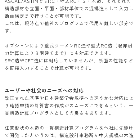
ASCAL/ASTIMではRC・壁式RC・Ｓ・木造、それぞれの
構造部材を立面・平面・部材単位での混構造として入力し
断面検定まで行うことが可能です。
これは、現時点で他社のプログラムで代用が難しい部分で
す。
オプションにより壁式ラーメンRC造や壁式RC造（限界耐
力計算により８階建てまで）にも対応できます。
SRC造やCFT造には対応していませんが、断面の性能など
を直接入力することで計算が可能です。
ユーザーや社会のニーズへの対応
改正された基準や日本建築学会規準への速やかな対応によ
り確認申請の計算書の作成がスムーズにできるという、一
貫構造計算プログラムとしての良さもあります。
任意形状の木造の一貫構造計算プログラムを他社に先駆け
て開発したというのは、構造設計事務所が中大規模の木造