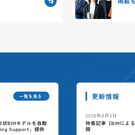
掲載
更新情報
一覧を見る
2026年8月3日
配筋形状BIMモデルを自動
特集記事【BIMによ
ing Support」提供
開