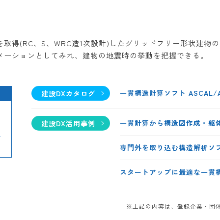
取得(RC、S、WRC造1次設計)したグリッドフリー形状建
メーションとしてみれ、建物の地震時の挙動を把握できる。
一貫構造計算ソフト ASCAL/A
建設DXカタログ
一貫計算から構造図作成・躯
建設DX活用事例
.
専門外を取り込む構造解析ソ
スタートアップに最適な一貫
※上記の内容は、登録企業・団体か