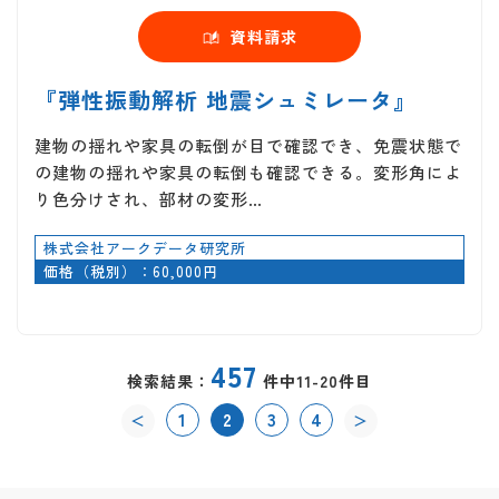
資料請求
『弾性振動解析 地震シュミレータ』
建物の揺れや家具の転倒が目で確認でき、免震状態で
の建物の揺れや家具の転倒も確認できる。変形角によ
り色分けされ、部材の変形…
株式会社アークデータ研究所
価格（税別）：60,000円
457
検索結果：
件中11-20件目
1
2
3
4
＜
＞