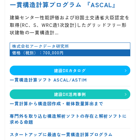
一貫構造計算プログラム 『ASCAL』
建築センター性能評価および旧国土交通省大臣認定を
取得(RC、S、WRC造1次設計)したグリッドフリー形
状建物の一貫構造計…
株式会社アークデータ研究所
価格（税別）：700,000円
建設DXカタログ
一貫構造計算ソフト ASCAL/ASTIM
建設DX活用事例
一貫計算から構造図作成・躯体数量算出まで
専門外を取り込む構造解析ソフトの存在と解析ソフトに
求める命題
スタートアップに最適な一貫構造計算プログラム