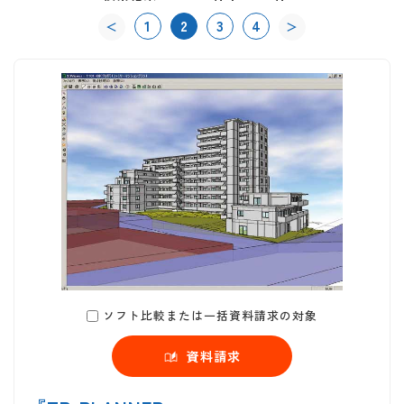
1
2
3
4
＜
＞
ソフト比較または一括資料請求の対象
資料請求