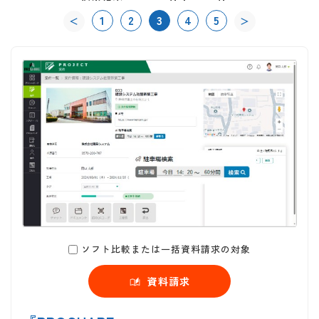
1
2
3
4
5
＜
＞
ソフト比較または一括資料請求の対象
資料請求