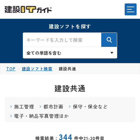
建設ソフトを探す
TOP
建設ソフト検索
建設共通
建設共通
施工管理
都市計画
保守・保全など
電子・納品写真管理ほか
344
検索結果：
件中21-30件目